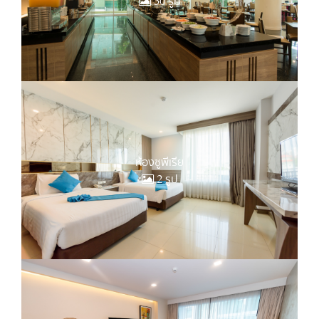
30 รูป
ห้องซูพีเรีย
2 รูป