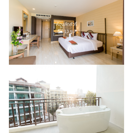
ห้องลักชัวรี่
13 รูป
ห้องสวีท
5 รูป