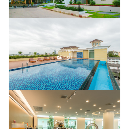
สระว่ายน้ำ
6 รูป
ห้องอาหาร