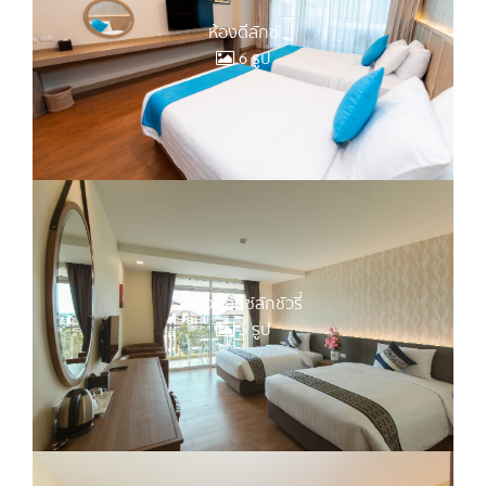
ห้องดีลักซ์
6 รูป
ห้องดีลักซ์ลักชัวรี่
3 รูป