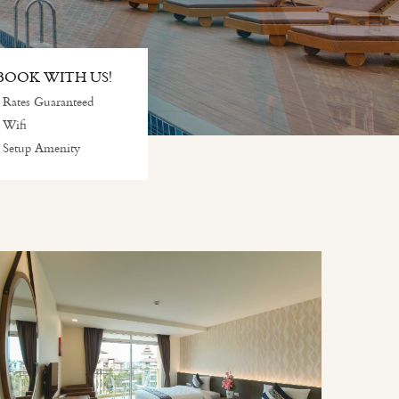
OOK WITH US!
 Rates Guaranteed
 Wifi
 Setup Amenity