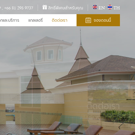
9
,
+66 81 295 9737
สิทธิ์พิเศษสำหรับคุณ
EN
TH
กและบริการ
แกลเลอรี่
ติดต่อเรา
จองตอนนี้
ติดต่อเรา
ติดต่อเรา
คริสตัล พาเลส พัทยา
คริสตัล พาเลส พัทยา