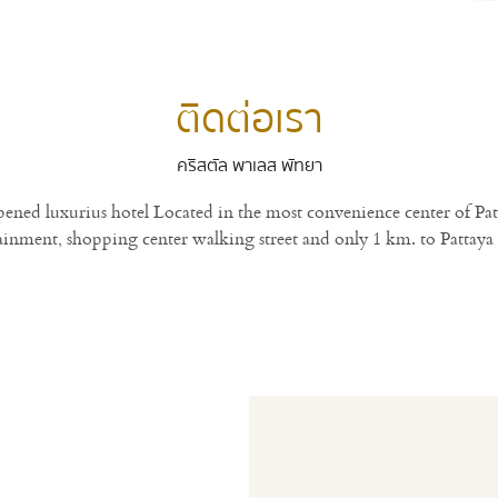
ติดต่อเรา
คริสตัล พาเลส พัทยา
ned luxurius hotel Located in the most convenience center of Pattay
ainment, shopping center walking street and only 1 km. to Pattaya