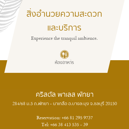
สิ่งอำนวยความสะดวก
และบริการ
Experience the tranquil ambience.
ห้องอาหาร
สระว่ายน้ำ
คริสตัล พาเลส พัทยา
284/68 ม.5 ถ.พัทยา - นาเกลือ อ.บางละมุง จ.ชลบุรี 20150
Reservation:
+66 81 295 9737
Tel:
+66 38 413 535 - 39